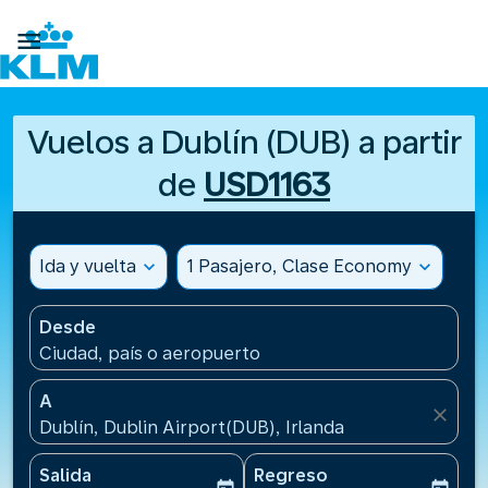

Vuelos a Dublín (DUB) a partir
de
USD1163
Ida y vuelta
expand_more
1 Pasajero, Clase Economy
expand_more
Desde
Ciudad, país o aeropuerto
A
close
Dublín, Dublin Airport(DUB), Irlanda
Salida
Regreso