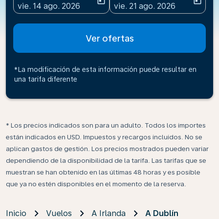
today
today
fc-booking-departure-date-aria-label
fc-booking-return-date-ari
vie. 14 ago. 2026
vie. 21 ago. 2026
Ver ofertas
*La modificación de esta información puede resultar en
una tarifa diferente
* Los precios indicados son para un adulto. Todos los importes
están indicados en USD. Impuestos y recargos incluidos. No se
aplican gastos de gestión. Los precios mostrados pueden variar
dependiendo de la disponibilidad de la tarifa. Las tarifas que se
muestran se han obtenido en las últimas 48 horas y es posible
que ya no estén disponibles en el momento de la reserva.
Inicio
Vuelos
A Irlanda
A Dublín