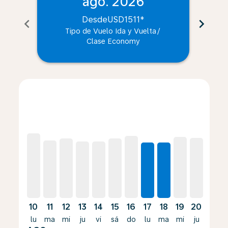
ago. 2026
Desde
USD1511
*
chevron_left
chevron_right
Tipo de Vuelo Ida y Vuelta
/
Clase Economy
Displaying fares for agosto-2026
PTY–BGO, lun 10 ago 2026 – lun 24 ago 2026: Desde
PTY–BGO, mar 11 ago 2026 – mar 25 ago 2026:
PTY–BGO, mié 12 ago 2026 – mié 19 ago 20
PTY–BGO, jue 13 ago 2026 – jue 3 sept
PTY–BGO, vie 14 ago 2026 – vie 21
PTY–BGO, sáb 15 ago 2026 – s
PTY–BGO, dom 16 ago 2026
PTY–BGO, lun 17 ago 2
PTY–BGO, mar 18 
PTY–BGO, mié 
PTY–BGO, 
PTY–B
P
10
11
12
13
14
15
16
17
18
19
20
21
lu
ma
mi
ju
vi
sá
do
lu
ma
mi
ju
vi