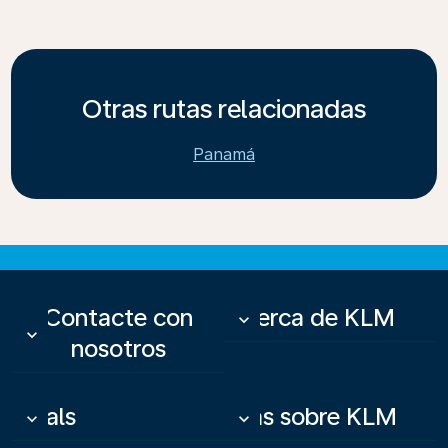
Otras rutas relacionadas
Panamá
Contacte con
Acerca de KLM
keyboard_arrow_down
keyboard_arrow_down
nosotros
Deals
Más sobre KLM
keyboard_arrow_down
keyboard_arrow_down