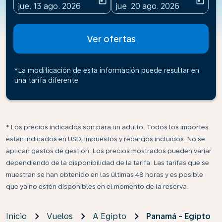
today
today
fc-booking-departure-date-aria-label
fc-booking-return-date-ari
jue. 13 ago. 2026
jue. 20 ago. 2026
Ver ofertas
*La modificación de esta información puede resultar en
una tarifa diferente
* Los precios indicados son para un adulto. Todos los importes
están indicados en USD. Impuestos y recargos incluidos. No se
aplican gastos de gestión. Los precios mostrados pueden variar
dependiendo de la disponibilidad de la tarifa. Las tarifas que se
muestran se han obtenido en las últimas 48 horas y es posible
que ya no estén disponibles en el momento de la reserva.
Inicio
Vuelos
A Egipto
Panamá - Egipto