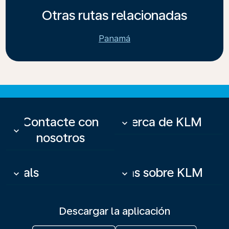
Otras rutas relacionadas
Panamá
Contacte con
Acerca de KLM
keyboard_arrow_down
keyboard_arrow_down
nosotros
Deals
Más sobre KLM
keyboard_arrow_down
keyboard_arrow_down
Descargar la aplicación