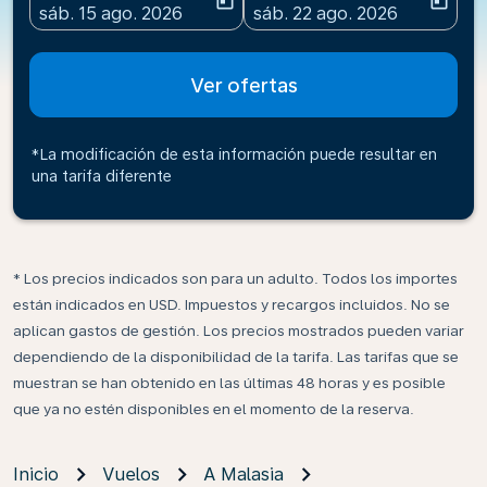
today
today
fc-booking-departure-date-aria-label
fc-booking-return-date-ari
sáb. 15 ago. 2026
sáb. 22 ago. 2026
Ver ofertas
*La modificación de esta información puede resultar en
una tarifa diferente
* Los precios indicados son para un adulto. Todos los importes
están indicados en USD. Impuestos y recargos incluidos. No se
aplican gastos de gestión. Los precios mostrados pueden variar
dependiendo de la disponibilidad de la tarifa. Las tarifas que se
muestran se han obtenido en las últimas 48 horas y es posible
que ya no estén disponibles en el momento de la reserva.
Inicio
Vuelos
A Malasia