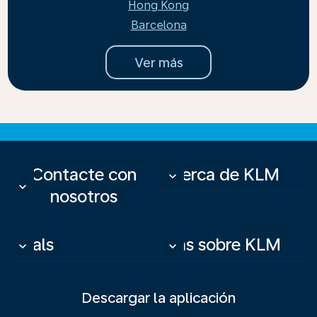
Hong Kong
Barcelona
Ver más
Contacte con
Acerca de KLM
keyboard_arrow_down
keyboard_arrow_down
nosotros
Deals
Más sobre KLM
keyboard_arrow_down
keyboard_arrow_down
Descargar la aplicación