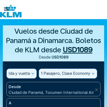

Vuelos desde Ciudad de
Panamá a Dinamarca. Boletos
de KLM desde
USD1089
Desde
USD1089
Ida y vuelta
expand_more
1 Pasajero, Clase Economy
expand_more
Desde
close
Ciudad de Panamá, Tocumen International Airport(
A