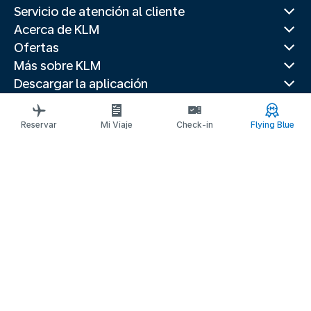
Servicio de atención al cliente
Acerca de KLM
Ofertas
Más sobre KLM
Descargar la aplicación
Páginas web relacionadas
Guías de viaje
Reservar
Mi Viaje
Check-in
Flying Blue
Destinos principales
Paises populares
Rutas de tendencia
Información legal
Declaración de privacidad
Declaración de accesibilidad
Información de Contacto
© 2026 KLM
Configuración de cookies