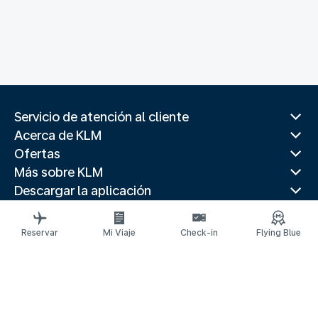
Servicio de atención al cliente
Acerca de KLM
Ofertas
Más sobre KLM
Descargar la aplicación
Páginas web relacionadas
Guías de viaje
Reservar
Mi Viaje
Check-in
Flying Blue
Destinos principales
Paises populares
Rutas de tendencia