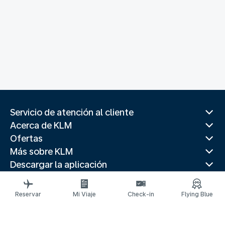
Servicio de atención al cliente
Acerca de KLM
Ofertas
Más sobre KLM
Descargar la aplicación
Páginas web relacionadas
Guías de viaje
Reservar
Mi Viaje
Check-in
Flying Blue
Destinos principales
Paises populares