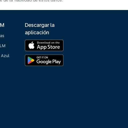
de la fiabilidad de estos datos.
LM
Descargar la
aplicación
ias
KLM
 Azul