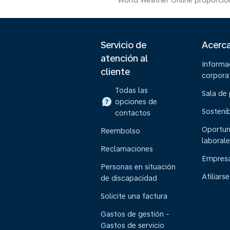
World Weather Online proporcion
Servicio de
Acerc
atención al
Informa
cliente
corpora
Todas las
Sala de
opciones de
Sostenib
contactos
Oportun
Reembolso
laborale
Reclamaciones
Empresa
Personas en situación
Afiliarse
de discapacidad
Solicite una factura
Gastos de gestión -
Gastos de servicio