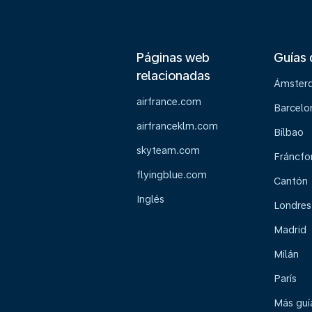
Páginas web
Guías 
relacionadas
Ámster
airfrance.com
Barcelo
airfranceklm.com
Bilbao
skyteam.com
Fráncfo
flyingblue.com
Cantón
Inglés
Londres
Madrid
Milán
París
Más guía