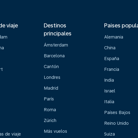
de viaje
Destinos
Paises popul
principales
dam
Alemania
Ámsterdam
na
China
Barcelona
España
Cantón
rt
Francia
Londres
India
Madrid
Israel
París
Italia
Roma
Países Bajos
Zúrich
Reino Unido
Más vuelos
s de viaje
Suiza