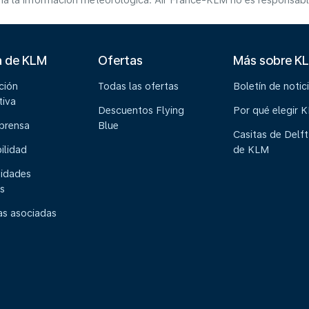
a la información meteorológica. Air France-KLM no es responsable 
a de KLM
Ofertas
Más sobre K
ción
Todas las ofertas
Boletín de notic
tiva
Descuentos Flying
Por qué elegir 
 prensa
Blue
Casitas de Delft
ilidad
de KLM
idades
s
s asociadas