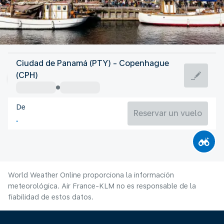
Dinamarca
Ciudad de Panamá (PTY) - Copenhague
Copenhague
(CPH)
18°C
Dinamarca
De
Duración del vuelo
Ag.
Reservar un vuelo
World Weather Online proporciona la información
meteorológica. Air France-KLM no es responsable de la
fiabilidad de estos datos.