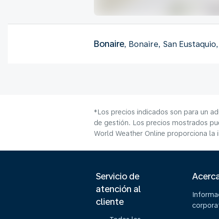
Bonaire
, Bonaire, San Eustaquio
*Los precios indicados son para un ad
de gestión. Los precios mostrados pue
World Weather Online proporciona la 
Servicio de
Acerc
atención al
Informa
cliente
corpora