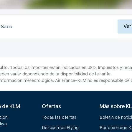
Ver
, Saba
ulto. Todos los importes están indicados en USD. Impuestos y reca
den variar dependiendo de la disponibilidad de la tarifa.
información meteorológica. Air France-KLM no es responsable de la
a de KLM
Ofertas
Más sobre K
ción
Todas las ofertas
Boletín de notic
tiva
Descuentos Flying
Por qué elegir 