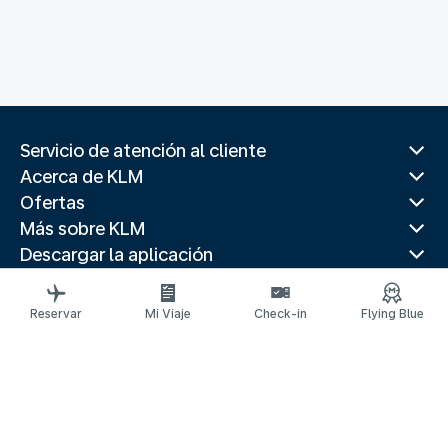
Servicio de atención al cliente
Acerca de KLM
Ofertas
Más sobre KLM
Descargar la aplicación
Páginas web relacionadas
Guías de viaje
Reservar
Mi Viaje
Check-in
Flying Blue
Destinos principales
Paises populares
Rutas de tendencia