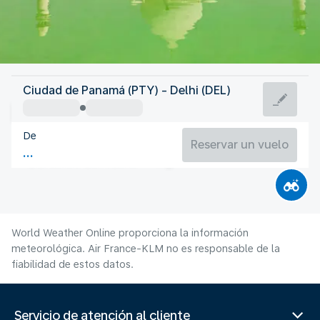
India
Ciudad de Panamá (PTY) - Delhi (DEL)
Delhi
De
31°C
India
Reservar un vuelo
Duración del vuelo
Ag.
World Weather Online proporciona la información
meteorológica. Air France-KLM no es responsable de la
fiabilidad de estos datos.
Servicio de atención al cliente