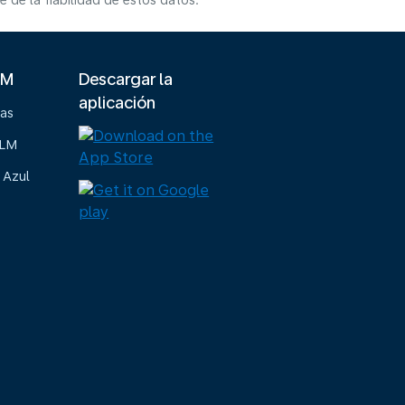
de la fiabilidad de estos datos.
LM
Descargar la
aplicación
ias
KLM
 Azul