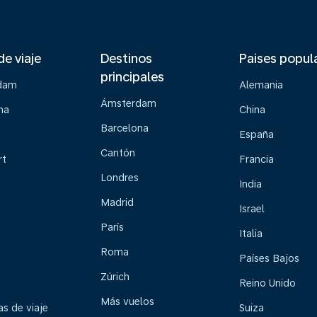
de viaje
Destinos
Paises popul
principales
dam
Alemania
Ámsterdam
na
China
Barcelona
España
Cantón
rt
Francia
Londres
India
Madrid
Israel
París
Italia
Roma
Países Bajos
Zúrich
Reino Unido
Más vuelos
s de viaje
Suiza