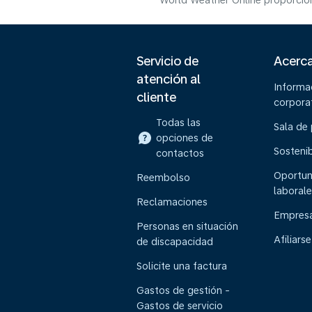
World Weather Online proporcion
Servicio de
Acerc
atención al
Informa
cliente
corpora
Todas las
Sala de
opciones de
Sostenib
contactos
Oportun
Reembolso
laborale
Reclamaciones
Empresa
Personas en situación
Afiliarse
de discapacidad
Solicite una factura
Gastos de gestión -
Gastos de servicio