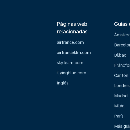
Páginas web
Guías 
relacionadas
Ámster
airfrance.com
Barcelo
airfranceklm.com
Bilbao
skyteam.com
Fráncfo
flyingblue.com
Cantón
Inglés
Londres
Madrid
Milán
París
Más guía