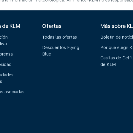
a la información meteorológica. Air France-KLM no es responsable 
a de KLM
Ofertas
Más sobre K
ción
Todas las ofertas
Boletín de notic
tiva
Descuentos Flying
Por qué elegir 
 prensa
Blue
Casitas de Delft
ilidad
de KLM
idades
s
s asociadas