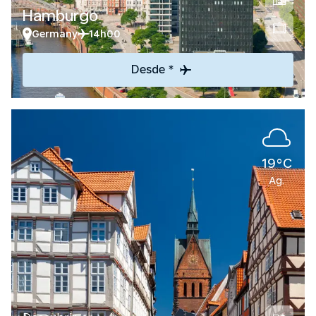
Hamburgo
Germany
14h00
Desde *
19°C
Ag.