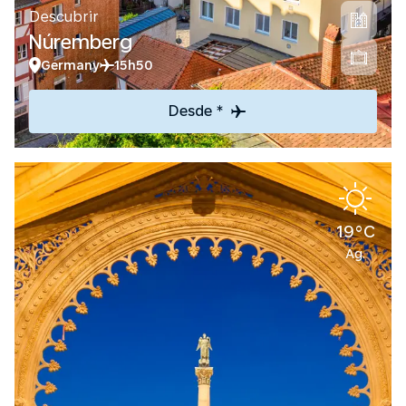
Descubrir
Núremberg
Germany
15h50
Desde *
19°C
Ag.