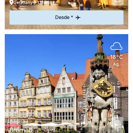
Germany
13h45
Desde *
18°C
Ag.
Descubrir
Bremen