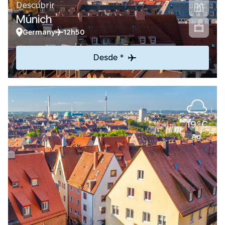
Descubrir
Múnich
Germany
12h50
Desde *
19°C
Ag.