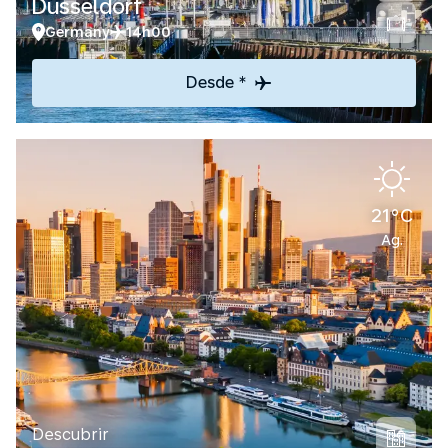
Düsseldorf
Germany
14h00
Desde *
21°C
Ag.
Descubrir