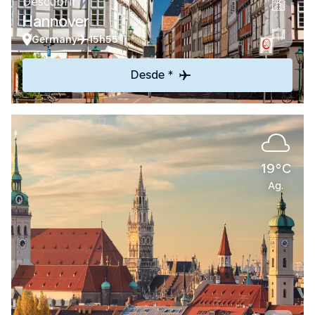
Descubrir
Hannover
Germany
15h55
Desde *
19°C
Ag.