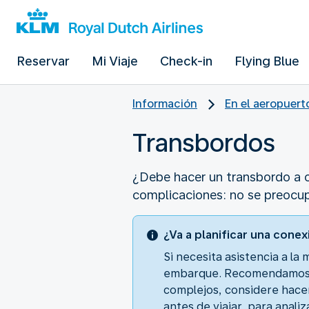
Reservar
Mi Viaje
Check-in
Flying Blue
Información
En el aeropuert
Transbordos
¿Debe hacer un transbordo a o
complicaciones: no se preocu
¿Va a planificar una conex
Si necesita asistencia a la 
embarque. Recomendamos po
complejos, considere hace
antes de viajar, para anali