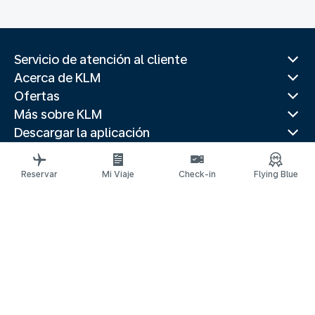
Servicio de atención al cliente
Acerca de KLM
Ofertas
Más sobre KLM
Descargar la aplicación
Páginas web relacionadas
Guías de viaje
Reservar
Mi Viaje
Check-in
Flying Blue
Destinos principales
Paises populares
Rutas de tendencia
Información legal
Declaración de privacidad
Declaración de accesibilidad