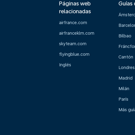
Páginas web
Guías 
relacionadas
Ámster
airfrance.com
Barcelo
airfranceklm.com
Bilbao
skyteam.com
Fráncfo
flyingblue.com
Cantón
Inglés
Londres
Madrid
Milán
París
Más guía