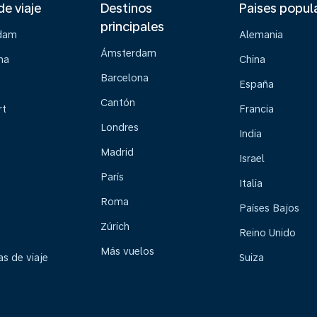
de viaje
Destinos
Paises popul
principales
dam
Alemania
Ámsterdam
na
China
Barcelona
España
Cantón
rt
Francia
Londres
India
Madrid
Israel
París
Italia
Roma
Países Bajos
Zúrich
Reino Unido
Más vuelos
s de viaje
Suiza