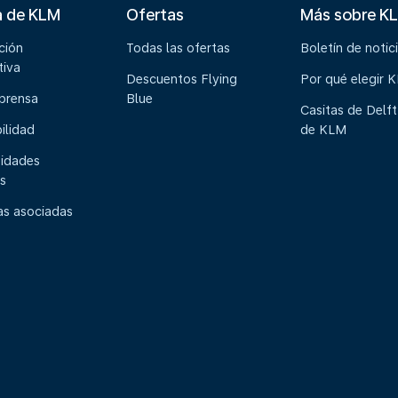
a de KLM
Ofertas
Más sobre K
ción
Todas las ofertas
Boletín de notic
tiva
Descuentos Flying
Por qué elegir 
 prensa
Blue
Casitas de Delft
ilidad
de KLM
idades
s
s asociadas