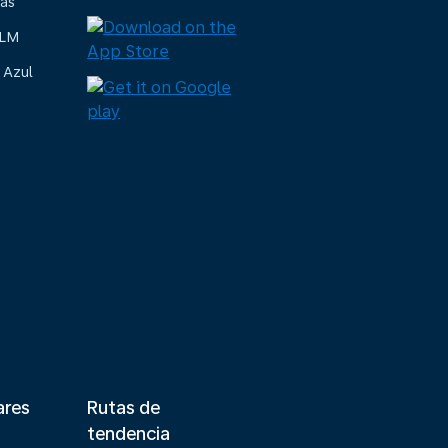
ias
KLM
 Azul
ares
Rutas de
tendencia