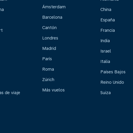
Ámsterdam
na
China
Barcelona
España
Cantón
rt
Francia
Londres
India
Madrid
Israel
París
Italia
Roma
Países Bajos
Zúrich
Reino Unido
Más vuelos
s de viaje
Suiza