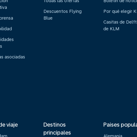
ción
Todas las ofertas
Boletín de notic
tiva
Descuentos Flying
Por qué elegir 
 prensa
Blue
Casitas de Delft
ilidad
de KLM
idades
s
s asociadas
de viaje
Destinos
Paises popul
principales
dam
Alemania