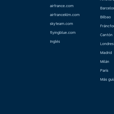
airfrance.com
Barcelo
airfranceklm.com
Bilbao
skyteam.com
Fráncfo
flyingblue.com
Cantón
Inglés
Londres
Madrid
Milán
París
Más guía